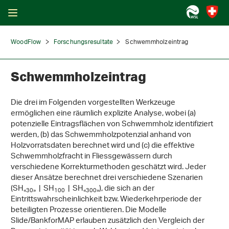
WoodFlow
Forschungsresultate
Schwemmholzeintrag
Schwemmholzeintrag
Die drei im Folgenden vorgestellten Werkzeuge
ermöglichen eine räumlich explizite Analyse, wobei (a)
potenzielle Eintragsflächen von Schwemmholz identifiziert
werden, (b) das Schwemmholzpotenzial anhand von
Holzvorratsdaten berechnet wird und (c) die effektive
Schwemmholzfracht in Fliess­gewässern durch
verschiedene Korrekturmethoden geschätzt wird. Jeder
dieser Ansätze berechnet drei verschiedene Szenarien
(SH
| SH
| SH
), die sich an der
«30»
100
«300»
Eintrittswahrscheinlichkeit bzw. Wiederkehrperiode der
beteiligten Prozesse orientieren. Die Modelle
Slide/BankforMAP erlauben zusätzlich den Vergleich der