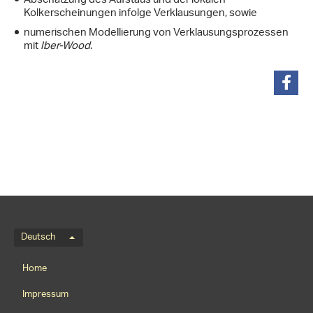
Abschätzung des Aufstaus und der lokalen
Kolkerscheinungen infolge Verklausungen, sowie
numerischen Modellierung von Verklausungsprozessen
mit
Iber-Wood
.
teilen
Sprachmenü
Deutsch
Footernavigation
Home
Impressum