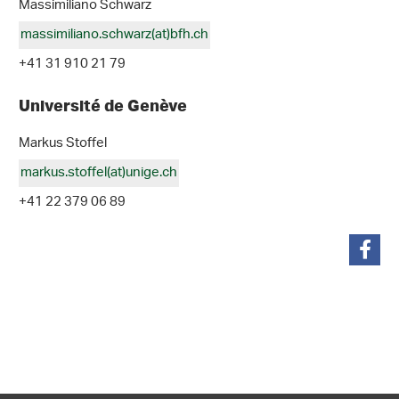
Massimiliano Schwarz
massimiliano.schwarz(at)bfh
.
ch
+41 31 910 21 79
Université de Genève
Markus Stoffel
markus.stoffel(at)unige
.
ch
+41 22 379 06 89
teilen